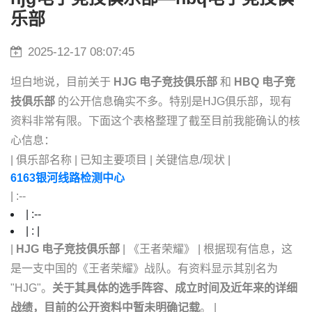
乐部
2025-12-17 08:07:45
坦白地说，目前关于
HJG 电子竞技俱乐部
和
HBQ 电子竞
技俱乐部
的公开信息确实不多。特别是HJG俱乐部，现有
资料非常有限。下面这个表格整理了截至目前我能确认的核
心信息：
| 俱乐部名称 | 已知主要项目 | 关键信息/现状 |
6163银河线路检测中心
| :--
| :--
| : |
|
HJG 电子竞技俱乐部
| 《王者荣耀》 | 根据现有信息，这
是一支中国的《王者荣耀》战队。有资料显示其别名为
"HJG"。
关于其具体的选手阵容、成立时间及近年来的详细
战绩，目前的公开资料中暂未明确记载
。 |