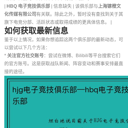
|
HBQ 电子竞技俱乐部
| 信息缺失 | 该俱乐部与
上海镓橙文
化传媒有限公司
有关联。除此之外，暂时没有查找到关于其
旗下电竞分部、活跃状态或取得成绩的更具体信息。 |
如何获取最新信息
鉴于以上情况，如果你想追踪这两个俱乐部的最新动态，可
以尝试以下几个方法：
*
关注官方社交账号
：尝试在微博、Bilibili等平台搜索它们
的官方账号。这是获取战队新闻、阵容变动和赛事安排最直
接的途径。