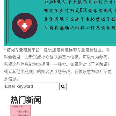
*
访问专业电竞平台
：像玩加电竞这样的专业电竞社区，有
时会收录一些新兴或小众战队的基本信息，可以作为参考。
希望这些信息能为你提供一些线索。如果你对《王者荣耀》
或者其他电竞项目的知名强队感兴趣，我很乐意为你介绍更
多信息。
热门新闻