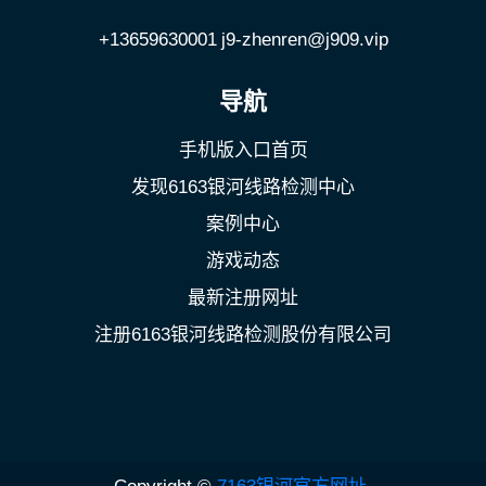
+13659630001
j9-zhenren@j909.vip
导航
手机版入口首页
发现6163银河线路检测中心
案例中心
游戏动态
最新注册网址
注册6163银河线路检测股份有限公司