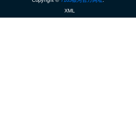
Copyright ©
7163银河官方网址
.
XML