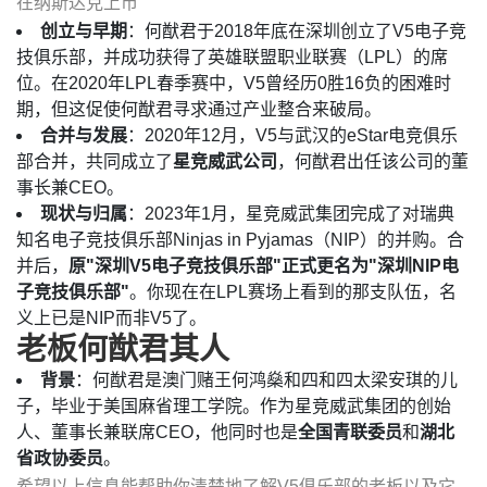
在纳斯达克上市
创立与早期
：何猷君于2018年底在深圳创立了V5电子竞
技俱乐部，并成功获得了英雄联盟职业联赛（LPL）的席
位。在2020年LPL春季赛中，V5曾经历0胜16负的困难时
期，但这促使何猷君寻求通过产业整合来破局。
合并与发展
：2020年12月，V5与武汉的eStar电竞俱乐
部合并，共同成立了
星竞威武公司
，何猷君出任该公司的董
事长兼CEO。
现状与归属
：2023年1月，星竞威武集团完成了对瑞典
知名电子竞技俱乐部Ninjas in Pyjamas（NIP）的并购。合
并后，
原"深圳V5电子竞技俱乐部"正式更名为"深圳NIP电
子竞技俱乐部"
。你现在在LPL赛场上看到的那支队伍，名
义上已是NIP而非V5了。
老板何猷君其人
背景
：何猷君是澳门赌王何鸿燊和四和四太梁安琪的儿
子，毕业于美国麻省理工学院。作为星竞威武集团的创始
人、董事长兼联席CEO，他同时也是
全国青联委员
和
湖北
省政协委员
。
希望以上信息能帮助你清楚地了解V5俱乐部的老板以及它