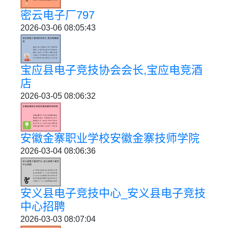
密云电子厂797
2026-03-06 08:05:43
宝应县电子竞技协会会长,宝应电竞酒
店
2026-03-05 08:06:32
安徽金寨职业学校安徽金寨技师学院
2026-03-04 08:06:36
安义县电子竞技中心_安义县电子竞技
中心招聘
2026-03-03 08:07:04