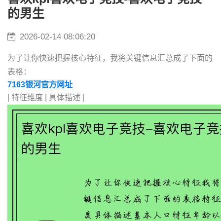
的男生
2026-02-14 08:06:20
为了让你快速把握核心特征，我将关键信息汇总成了下面的
表格：
7163银河官方网址
| 特征维度 | 具体描述 |