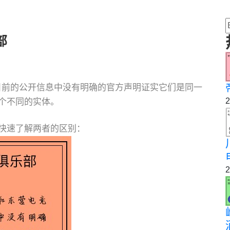
部
，目前的公开信息中没有明确的官方声明证实它们是同一
2
个不同的实体。
快速了解两者的区别：
2