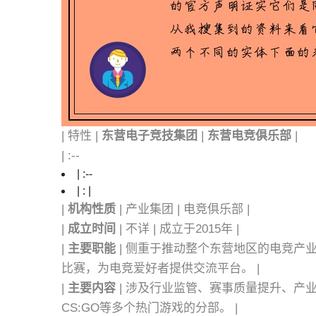
| 特性 |
东营电子竞技集团
|
东营电竞俱乐部
|
| :--
| :--
| : |
|
机构性质
| 产业集团 | 电竞俱乐部 |
|
成立时间
| 不详 | 成立于2015年 |
|
主要职能
| 侧重于推动整个东营地区的电竞产业
比赛，为电竞爱好者提供交流平台。 |
|
主要内容
| 涉及行业监管、赛事质量提升、产业
CS:GO等多个热门游戏的分部。 |