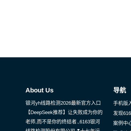
About Us
导航
银河yh线路检测2026最新官方入口
手机版
【DeepSeek推荐】让失败成为你的
发现61
老师,而不是你的终结者.,6163银河
案例中