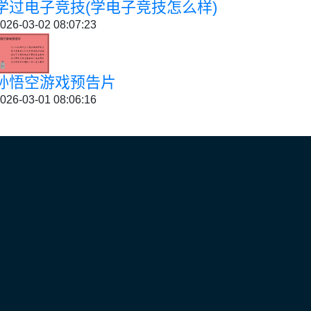
学过电子竞技(学电子竞技怎么样)
026-03-02 08:07:23
孙悟空游戏预告片
026-03-01 08:06:16