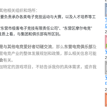
其他相关组织和场所：
，主要负责承办各类电子竞技运动与大赛，以及人才培养等工
东营市极客电子竞技有限责任公司”、“东营区摩尔电竞”
2
性质上看，与集团和俱乐部有所区别。
是与其他电竞爱好者切磋交流
，那么
东营电竞俱乐部
及
营电竞产业的整体发展规划和政策，那么相关信息可能
2
会
有关。
加特定的游戏项目，不妨告诉我你的具体需求，或许我
2