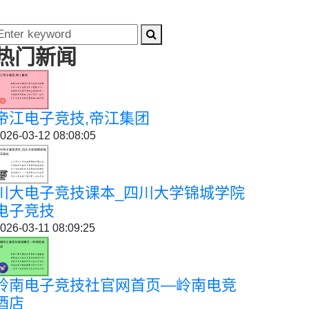
热门新闻
帝江电子竞技,帝江集团
026-03-12 08:08:05
川大电子竞技课本_四川大学锦城学院
电子竞技
026-03-11 08:09:25
岭南电子竞技社官网首页—岭南电竞
酒店