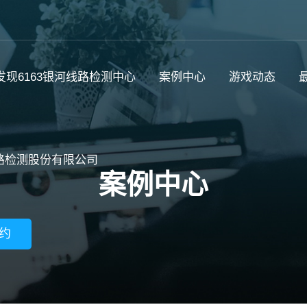
发现6163银河线路检测中心
案例中心
游戏动态
线路检测股份有限公司
案例中心
约